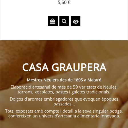
5,60 €
Precio

CASA GRAUPERA
Mestres Neulers des de 1895 a Mataró
Elaboració artesanal de més de 50 varietats de Neules,
torrons, xocolates, pastes i galetes tradicionals.
Dolços d’aromes embriagadores que evoquen èpoques
passades...
Tots, exposats amb compte i detall a la seva singular botiga,
confereixen un univers d’artesania alimentaria innovada.