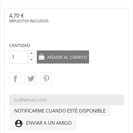
4,70 €
IMPUESTOS INCLUIDOS
CANTIDAD
AÑADIR AL CARRITO
NOTIFICARME CUANDO ESTÉ DISPONIBLE
account_circle
ENVIAR A UN AMIGO