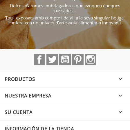
Dolços d’aromes embriagadores que evoquen èpoques
passades...
Tots, exposats amb compte i detall a la seva singular botiga,
confereixen un univers d’artesania alimentaria innovada.
Facebook
Twitter
YouTube
Pinterest
Instagram
PRODUCTOS

NUESTRA EMPRESA

SU CUENTA

INFORMACIÓN DE LA TIENDA