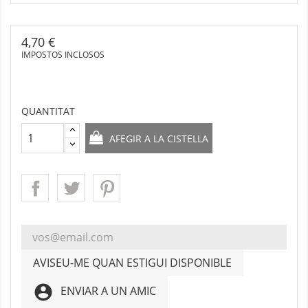
4,70 €
IMPOSTOS INCLOSOS
QUANTITAT
AFEGIR A LA CISTELLA
AVISEU-ME QUAN ESTIGUI DISPONIBLE
account_circle
ENVIAR A UN AMIC