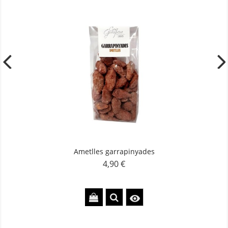
Ametlles garrapinyades
4,90 €
Preu
