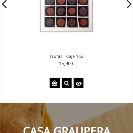
Trufas - Caja 16u
15,90 €
Precio

CASA GRAUPERA