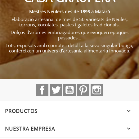
Mestres Neulers des de 1895 a Mataró
Elaboració artesanal de més de 50 varietats de Neules,
torrons, xocolates, pastes i galetes tradicionals.
Dolços d’aromes embriagadores que evoquen èpoques
passades...
Tots, exposats amb compte i detall a la seva singular botiga,
confereixen un univers d’artesania alimentaria innovada.
Facebook
Twitter
YouTube
Pinterest
Instagram
PRODUCTOS

NUESTRA EMPRESA
