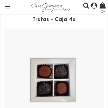

(0)
Trufas - Caja 4u