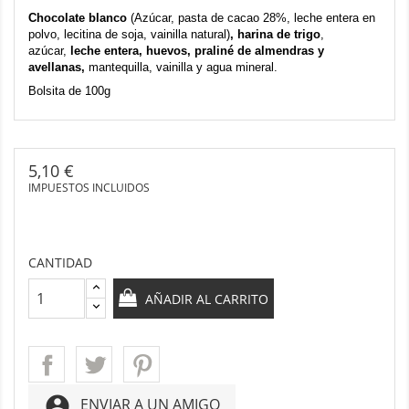
Chocolate blanco
(
Azúcar, pasta de cacao 28%, leche entera en
polvo, lecitina de soja, vainilla natural)
, harina de trigo
,
azúcar,
leche entera, huevos, praliné de almendras y
avellanas,
mantequilla, vainilla y agua mineral.
Bolsita de 100g
5,10 €
IMPUESTOS INCLUIDOS
CANTIDAD
AÑADIR AL CARRITO
account_circle
ENVIAR A UN AMIGO