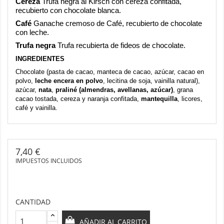
Cereza
Trufa negra al Kirsch con cereza confitada,
recubierto con chocolate blanca.
Café
Ganache cremoso de Café, recubierto de chocolate
con leche.
Trufa negra
Trufa recubierta de fideos de chocolate.
INGREDIENTES
Chocolate (pasta de cacao, manteca de cacao, azúcar, cacao en
polvo,
leche encera en polvo
, lecitina de soja, vainilla natural),
azúcar,
nata
,
praliné (almendras, avellanas, azúcar)
, grana
cacao tostada, cereza y naranja confitada,
mantequilla
, licores,
café y vainilla.
7,40 €
IMPUESTOS INCLUIDOS
CANTIDAD
AÑADIR AL CARRITO