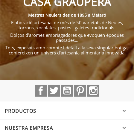
CASA GRAUPERA
Mestres Neulers des de 1895 a Mataró
Elaboració artesanal de més de 50 varietats de Neules,
torrons, xocolates, pastes i galetes tradicionals.
Dolços d’aromes embriagadores que evoquen èpoques
passades...
Tots, exposats amb compte i detall a la seva singular botiga,
confereixen un univers d’artesania alimentaria innovada.
Facebook
Twitter
YouTube
Pinterest
Instagram
PRODUCTOS

NUESTRA EMPRESA
