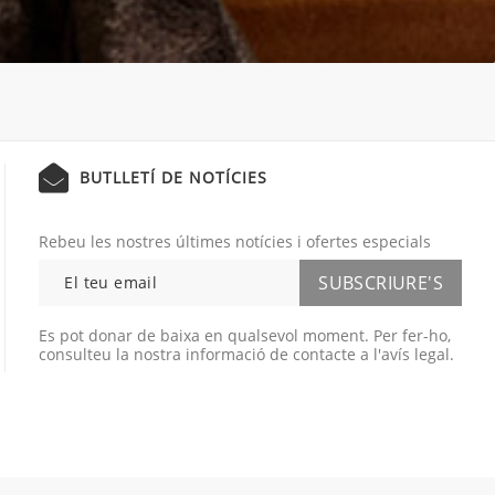
BUTLLETÍ DE NOTÍCIES
Rebeu les nostres últimes notícies i ofertes especials
Es pot donar de baixa en qualsevol moment. Per fer-ho,
consulteu la nostra informació de contacte a l'avís legal.