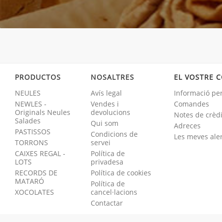
PRODUCTOS
NOSALTRES
EL VOSTRE 
NEULES
Avís legal
Informació pe
NEWLES -
Vendes i
Comandes
Originals Neules
devolucions
Notes de crèdi
Salades
Qui som
Adreces
PASTISSOS
Condicions de
Les meves ale
TORRONS
servei
CAIXES REGAL -
Política de
LOTS
privadesa
RECORDS DE
Política de cookies
MATARÓ
Política de
XOCOLATES
cancel·lacions
Contactar