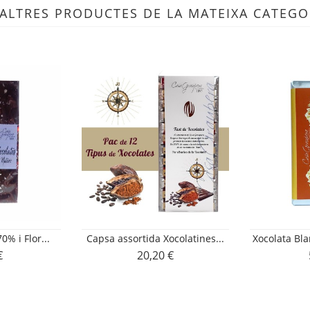
 ALTRES PRODUCTES DE LA MATEIXA CATEGO
0% i Flor...
Capsa assortida Xocolatines...
Xocolata Bl
€
20,20 €
Preu