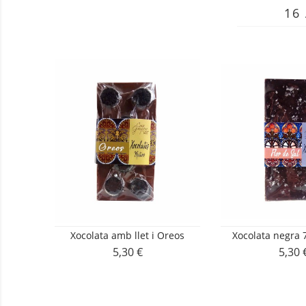
16
Xocolata amb llet i Oreos
Xocolata negra 7
5,30 €
5,30 
Preu
Preu