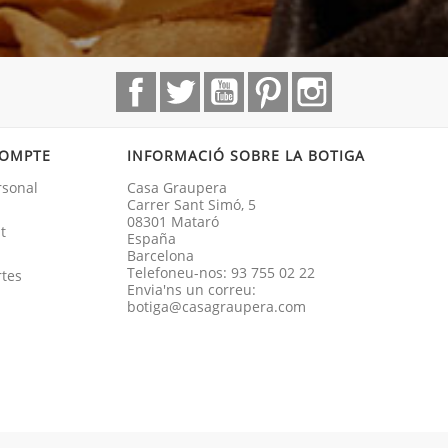
Facebook
Twitter
YouTube
Pinterest
Instagram
COMPTE
INFORMACIÓ SOBRE LA BOTIGA
rsonal
Casa Graupera
Carrer Sant Simó, 5
08301 Mataró
t
España
Barcelona
Telefoneu-nos:
93 755 02 22
rtes
Envia'ns un correu:
botiga@casagraupera.com