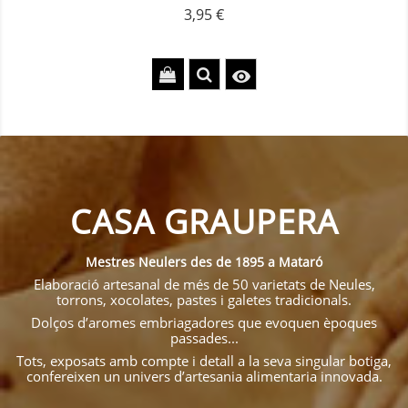
3,95 €
Precio

CASA GRAUPERA
Mestres Neulers des de 1895 a Mataró
Elaboració artesanal de més de 50 varietats de Neules,
torrons, xocolates, pastes i galetes tradicionals.
Dolços d’aromes embriagadores que evoquen èpoques
passades...
Tots, exposats amb compte i detall a la seva singular botiga,
confereixen un univers d’artesania alimentaria innovada.