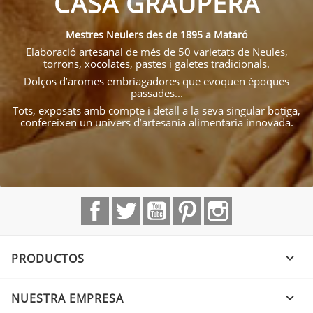
CASA GRAUPERA
Mestres Neulers des de 1895 a Mataró
Elaboració artesanal de més de 50 varietats de Neules,
torrons, xocolates, pastes i galetes tradicionals.
Dolços d’aromes embriagadores que evoquen èpoques
passades...
Tots, exposats amb compte i detall a la seva singular botiga,
confereixen un univers d’artesania alimentaria innovada.
Facebook
Twitter
YouTube
Pinterest
Instagram
PRODUCTOS

NUESTRA EMPRESA
