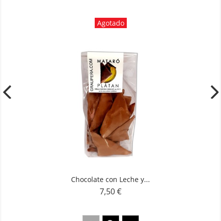
Agotado
Chocolate con Leche y...
7,50 €
Precio