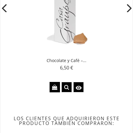
Chocolate y Café –...
6,50 €
Precio

LOS CLIENTES QUE ADQUIRIERON ESTE
PRODUCTO TAMBIÉN COMPRARON: