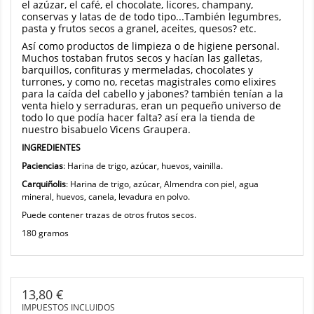
el azúzar, el café, el chocolate, licores, champany,
conservas y latas de de todo tipo...También legumbres,
pasta y frutos secos a granel, aceites, quesos? etc.
Así como productos de limpieza o de higi
ene personal.
Muchos tostaban frutos secos y hacían las galletas,
barquillos, confituras y mermeladas, chocolates y
turrones, y como no, recetas magistrales como elixires
para la caída del cabello y jabones? también tenían a la
venta hielo y serraduras, eran un pequeño universo de
todo lo que podía hacer falta? así era la tienda de
nuestro bisabuelo Vicens Graupera.
INGREDIENTES
Paciencias
: Harina de trigo, azúcar, huevos, vainilla.
Carquiñolis
: Harina de trigo, azúcar, Almendra con piel, agua
mineral, huevos, canela, levadura en polvo.
Puede contener trazas de otros frutos secos.
180 gramos
13,80 €
IMPUESTOS INCLUIDOS