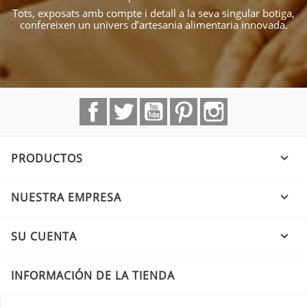
Tots, exposats amb compte i detall a la seva singular botiga,
confereixen un univers d’artesania alimentaria innovada.
Facebook
Twitter
YouTube
Pinterest
Instagram
PRODUCTOS

NUESTRA EMPRESA

SU CUENTA

INFORMACIÓN DE LA TIENDA