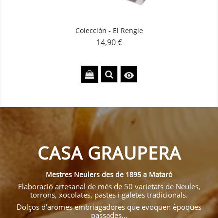
Colección - El Rengle
14,90 €
Precio

CASA GRAUPERA
Mestres Neulers des de 1895 a Mataró
Elaboració artesanal de més de 50 varietats de Neules,
torrons, xocolates, pastes i galetes tradicionals.
Dolços d’aromes embriagadores que evoquen èpoques
passades...