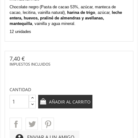
Chocolate negro
(Pasta de cacao 53%, azúcar, manteca de
cacao, lecitina, vainilla natural)
,
harina de trigo
, azúcar,
leche
entera, huevos, praliné de almendras y avellanas,
mantequilla
, vainilla y agua mineral.
12 unidades
7,40 €
IMPUESTOS INCLUIDOS
CANTIDAD
AÑADIR AL CARRITO
account_circle
ENVIAR A UN AMIGO