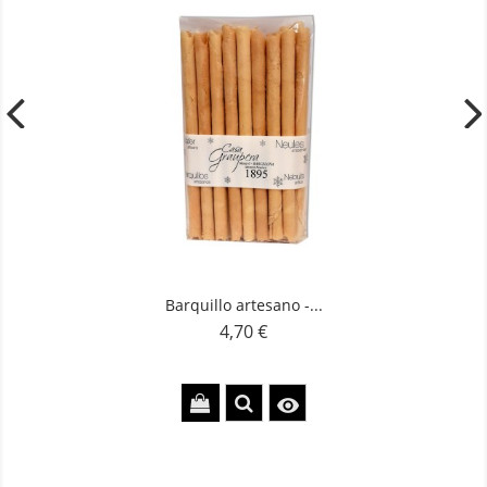
Barquillo artesano -...
4,70 €
Precio
