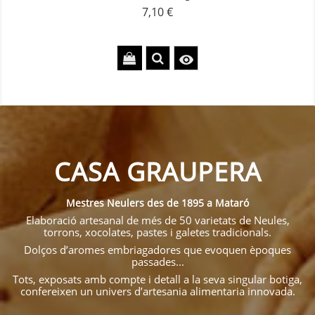
7,10 €
Precio

CASA GRAUPERA
Mestres Neulers des de 1895 a Mataró
Elaboració artesanal de més de 50 varietats de Neules,
torrons, xocolates, pastes i galetes tradicionals.
Dolços d’aromes embriagadores que evoquen èpoques
passades...
Tots, exposats amb compte i detall a la seva singular botiga,
confereixen un univers d’artesania alimentaria innovada.