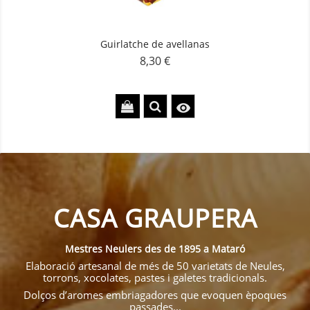
Guirlatche de avellanas
8,30 €
Precio

CASA GRAUPERA
Mestres Neulers des de 1895 a Mataró
Elaboració artesanal de més de 50 varietats de Neules,
torrons, xocolates, pastes i galetes tradicionals.
Dolços d’aromes embriagadores que evoquen èpoques
passades...