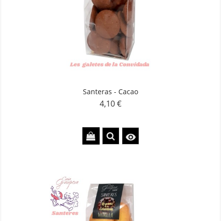
Santeras - Cacao
4,10 €
Precio
