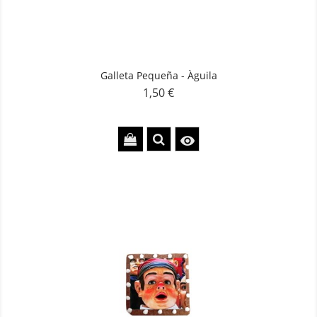
Galleta Pequeña - Àguila
1,50 €
Precio
