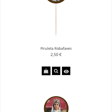
Piruleta Robafaves
2,50 €
Precio
