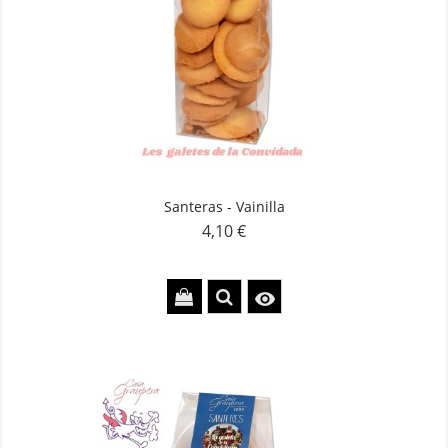
Santeras - Vainilla
4,10 €
Precio
