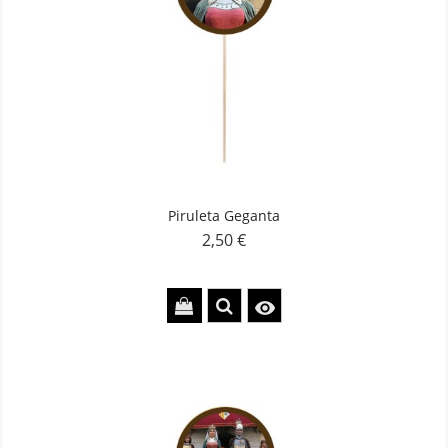
Piruleta Geganta
2,50 €
Precio
