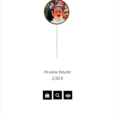
Piruleta Patufet
2,50 €
Precio
