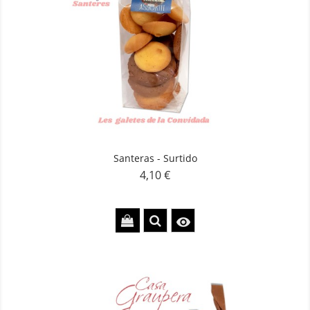
Santeras - Surtido
4,10 €
Precio
