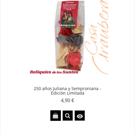
250 años Juliana y Semproniana -
Edición Limitada
4,90 €
Precio
