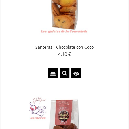
Santeras - Chocolate con Coco
4,10 €
Precio
