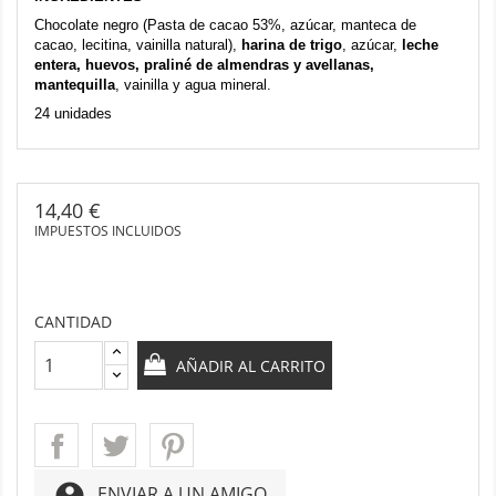
Chocolate negro
(Pasta de cacao 53%, azúcar, manteca de
cacao, lecitina, vainilla natural)
,
harina de trigo
, azúcar,
leche
entera, huevos, praliné de almendras y avellanas,
mantequilla
, vainilla y agua mineral.
24 unidades
14,40 €
IMPUESTOS INCLUIDOS
CANTIDAD
AÑADIR AL CARRITO
account_circle
ENVIAR A UN AMIGO