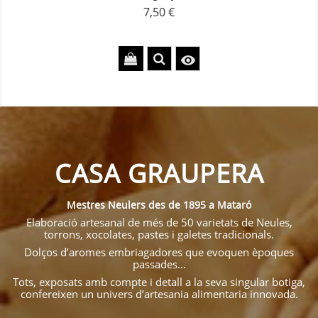
7,50 €
Precio

CASA GRAUPERA
Mestres Neulers des de 1895 a Mataró
Elaboració artesanal de més de 50 varietats de Neules,
torrons, xocolates, pastes i galetes tradicionals.
Dolços d’aromes embriagadores que evoquen èpoques
passades...
Tots, exposats amb compte i detall a la seva singular botiga,
confereixen un univers d’artesania alimentaria innovada.