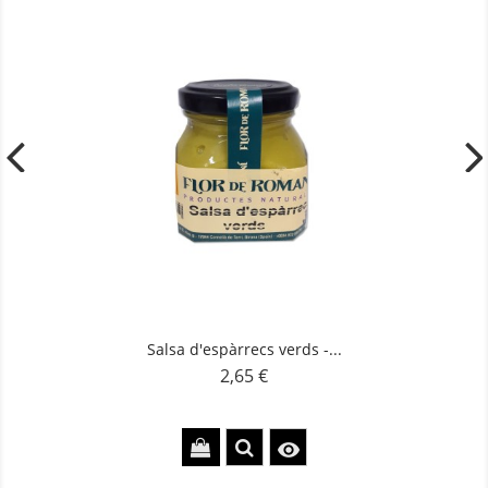
Salsa d'espàrrecs verds -...
2,65 €
Preu
