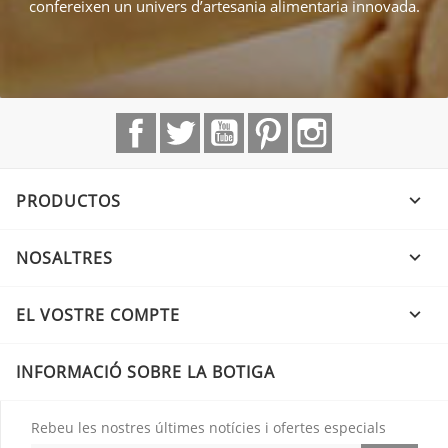
confereixen un univers d’artesania alimentaria innovada.
Facebook
Twitter
YouTube
Pinterest
Instagram
PRODUCTOS

NOSALTRES

EL VOSTRE COMPTE

INFORMACIÓ SOBRE LA BOTIGA
Rebeu les nostres últimes notícies i ofertes especials