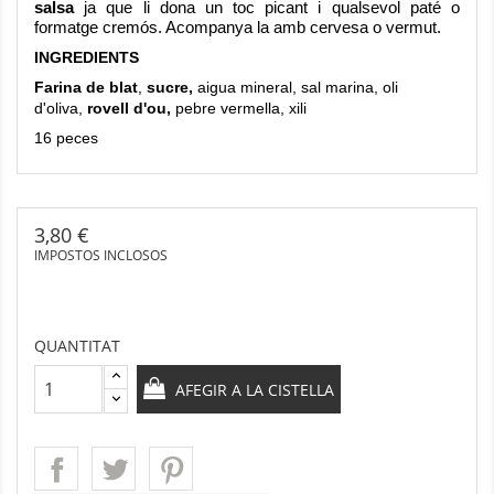
salsa
ja que li dona un toc picant i qualsevol paté o
formatge cremós. Acompanya la amb cervesa o vermut.
INGREDIENTS
Farina de blat
,
sucre,
aigua mineral, sal marina, oli
d'oliva,
rovell d'ou,
pebre vermella, xili
16 peces
3,80 €
IMPOSTOS INCLOSOS
QUANTITAT
AFEGIR A LA CISTELLA