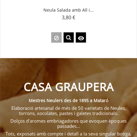
Neula Salada amb All i...
3,80 €
Preu

CASA GRAUPERA
Mestres Neulers des de 1895 a Mataró
Elaboració artesanal de més de 50 varietats de Neules,
torrons, xocolates, pastes i galetes tradicionals.
Dolços d’aromes embriagadores que evoquen èpoques
passades...
Tots, exposats amb compte i detall a la seva singular botiga,