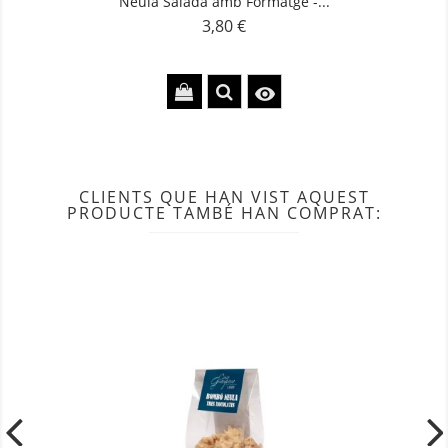
Neula Salada amb Formatge -...
3,80 €
Preu

CLIENTS QUE HAN VIST AQUEST
PRODUCTE TAMBÉ HAN COMPRAT: