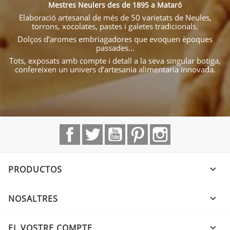
Mestres Neulers des de 1895 a Mataró
Elaboració artesanal de més de 50 varietats de Neules,
torrons, xocolates, pastes i galetes tradicionals.
Dolços d’aromes embriagadores que evoquen èpoques
passades...
Tots, exposats amb compte i detall a la seva singular botiga,
confereixen un univers d’artesania alimentaria innovada.
Facebook
Twitter
YouTube
Pinterest
Instagram
PRODUCTOS

NOSALTRES

EL VOSTRE COMPTE
