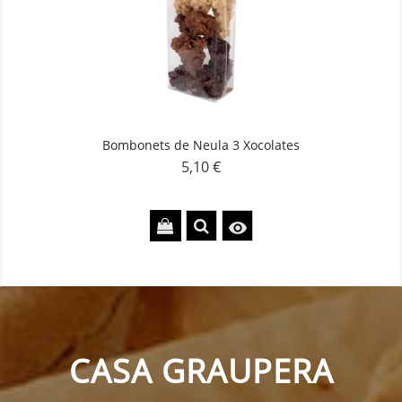
Bombonets de Neula 3 Xocolates
5,10 €
Preu

CASA GRAUPERA