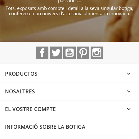
passades...
Tots, exposats amb compte i detall a la seva singular botiga,
confereixen un univers d’artesania alimentaria innovada.
Facebook
Twitter
YouTube
Pinterest
Instagram
PRODUCTOS

NOSALTRES

EL VOSTRE COMPTE

INFORMACIÓ SOBRE LA BOTIGA