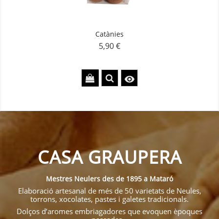
Catànies
5,90 €
Preu

CASA GRAUPERA
Mestres Neulers des de 1895 a Mataró
Elaboració artesanal de més de 50 varietats de Neules,
torrons, xocolates, pastes i galetes tradicionals.
Dolços d’aromes embriagadores que evoquen èpoques