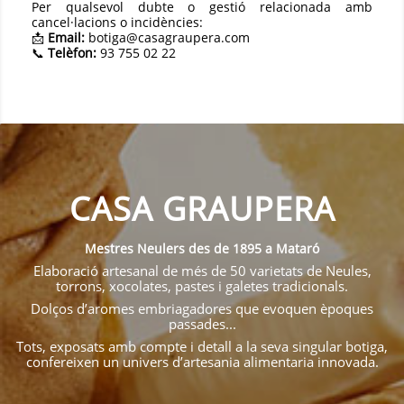
Per qualsevol dubte o gestió relacionada amb
cancel·lacions o incidències:
📩
Email:
botiga@casagraupera.com
📞
Telèfon:
93 755 02 22
CASA GRAUPERA
Mestres Neulers des de 1895 a Mataró
Elaboració artesanal de més de 50 varietats de Neules,
torrons, xocolates, pastes i galetes tradicionals.
Dolços d’aromes embriagadores que evoquen èpoques
passades...
Tots, exposats amb compte i detall a la seva singular botiga,
confereixen un univers d’artesania alimentaria innovada.