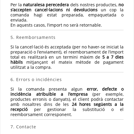
Per la
naturalesa perecedera
dels nostres productes,
no
s’accepten cancel·lacions ni devolucions
un cop la
comanda hagi estat preparada, empaquetada o
enviada.
En aquests casos, l’import no serà retornable.
5. Reemborsaments
Si la cancel·lació és acceptada (per no haver-se iniciat la
preparació o l’enviament), el reemborsament de l’import
total es realitzarà en un termini màxim de
5 a 7 dies
hàbils
mitjançant el mateix mètode de pagament
utilitzat a la compra.
6. Errors o incidències
Si la comanda presenta algun
error, defecte o
incidència atribuïble a l’empresa
(per exemple,
productes erronis o danyats), el client podrà contactar
amb nosaltres dins de les
24 hores següents a la
recepció
per gestionar la substitució o el
reemborsament corresponent.
7. Contacte