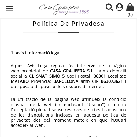

(0)
Política De Privadesa
1. Avís i informació legal
Aquest Avís Legal regula l'ús del servei de la pàgina
web propietat de
CASA GRAUPERA S.L.
amb domicili
social a
CL SNAT SIMÓ 5
Codi Postal:
08301
Localitat:
MATARO
Província:
BARCELONA
amb CIF
B63073621
i
que posa a disposició dels usuaris d'Internet.
La utilització de la pàgina web atribueix la condició
d'usuari de la web (en endavant, "Usuari") i implica
l'acceptació plena i sense reserves de totes i cadascuna
de les disposicions incloses en aquesta política de
privacitat des del moment mateix en què l'Usuari
accedeix al Web.