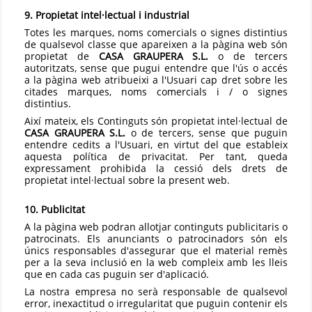
9. Propietat intel·lectual i industrial
Totes les marques, noms comercials o signes distintius
de qualsevol classe que apareixen a la pàgina web són
propietat de
CASA GRAUPERA S.L.
o de tercers
autoritzats, sense que pugui entendre que l'ús o accés
a la pàgina web atribueixi a l'Usuari cap dret sobre les
citades marques, noms comercials i / o signes
distintius.
Així mateix, els Continguts són propietat intel·lectual de
CASA GRAUPERA S.L.
o de tercers, sense que puguin
entendre cedits a l'Usuari, en virtut del que estableix
aquesta política de privacitat. Per tant, queda
expressament prohibida la cessió dels drets de
propietat intel·lectual sobre la present web.
10. Publicitat
A la pàgina web podran allotjar continguts publicitaris o
patrocinats. Els anunciants o patrocinadors són els
únics responsables d'assegurar que el material remès
per a la seva inclusió en la web compleix amb les lleis
que en cada cas puguin ser d'aplicació.
La nostra empresa no serà responsable de qualsevol
error, inexactitud o irregularitat que puguin contenir els