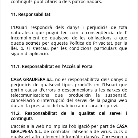
continguts publicitaris o dels patrocinadors.
11. Responsabilitat
L'Usuari respondrà dels danys i perjudicis de tota
naturalesa que pugui fer com a conseqüència de l'
incompliment de qualsevol de les obligacions a què
queda sotmès per aquesta Política de Privacitat, per la
llei, o, si s'escau, per les condicions particulars que
siguin d' aplicació.
11.1. Responsabilitat en l'Accés al Portal
CASA GRAUPERA S.L.
no es responsabilitza dels danys o
perjudicis de qualsevol tipus produïts en l'Usuari que
portin causa d'errors o desconnexions a les xarxes de
telecomunicacions que produeixin la suspensió,
cancel·lació o interrupció del servei de la pàgina web
durant la prestació del mateix o amb caràcter previ.
11.2. Responsabilitat de la qualitat del servei i
continguts
L'accés a la web no implica l'obligació per part de
CASA
GRAUPERA S.L.
de controlar l'absència de virus, cucs o
qualsevol altre element informàtic danyós. Correspon a