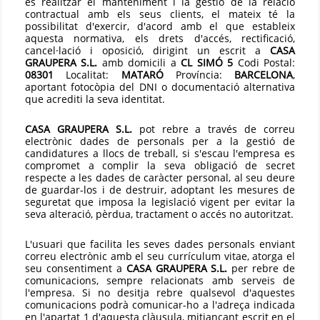
és realitzar el manteniment i la gestió de la relació
contractual amb els seus clients, el mateix té la
possibilitat d'exercir, d'acord amb el que estableix
aquesta normativa, els drets d'accés, rectificació,
cancel·lació i oposició, dirigint un escrit a
CASA
GRAUPERA S.L.
amb domicili a
CL SIMÓ 5
Codi Postal:
08301
Localitat:
MATARÓ
Província:
BARCELONA
,
aportant fotocòpia del DNI o documentació alternativa
que acrediti la seva identitat.
CASA GRAUPERA S.L.
pot rebre a través de correu
electrònic dades de personals per a la gestió de
candidatures a llocs de treball, si s'escau l'empresa es
compromet a complir la seva obligació de secret
respecte a les dades de caràcter personal, al seu deure
de guardar-los i de destruir, adoptant les mesures de
seguretat que imposa la legislació vigent per evitar la
seva alteració, pèrdua, tractament o accés no autoritzat.
L'usuari que facilita les seves dades personals enviant
correu electrònic amb el seu currículum vitae, atorga el
seu consentiment a
CASA GRAUPERA S.L.
per rebre de
comunicacions, sempre relacionats amb serveis de
l'empresa. Si no desitja rebre qualsevol d'aquestes
comunicacions podrà comunicar-ho a l'adreça indicada
en l'apartat 1 d'aquesta clàusula, mitjançant escrit en el