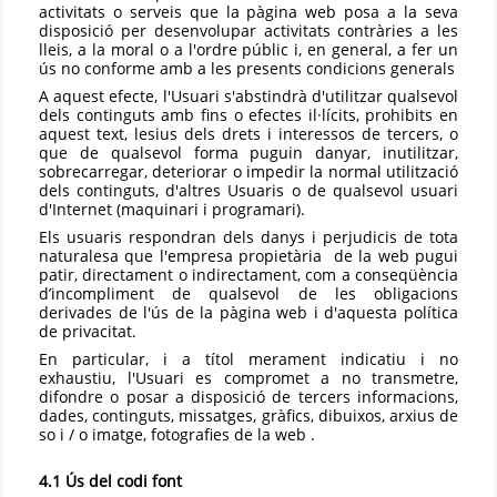
activitats o serveis que la pàgina web posa a la seva
disposició per desenvolupar activitats contràries a les
lleis, a la moral o a l'ordre públic i, en general, a fer un
ús no conforme amb a les presents condicions generals
A aquest efecte, l'Usuari s'abstindrà d'utilitzar qualsevol
dels continguts amb fins o efectes il·lícits, prohibits en
aquest text, lesius dels drets i interessos de tercers, o
que de qualsevol forma puguin danyar, inutilitzar,
sobrecarregar, deteriorar o impedir la normal utilització
dels continguts, d'altres Usuaris o de qualsevol usuari
d'Internet (maquinari i programari).
Els usuaris respondran dels danys i perjudicis de tota
naturalesa que l'empresa propietària de la web pugui
patir, directament o indirectament, com a conseqüència
d’incompliment de qualsevol de les obligacions
derivades de l'ús de la pàgina web i d'aquesta política
de privacitat.
En particular, i a títol merament indicatiu i no
exhaustiu, l'Usuari es compromet a no transmetre,
difondre o posar a disposició de tercers informacions,
dades, continguts, missatges, gràfics, dibuixos, arxius de
so i / o imatge, fotografies de la web .
4.1 Ús del codi font