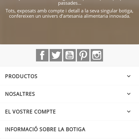
passades...
Tots, exposats amb compte i detall a la seva singular botiga,
confereixen un univers d’artesania alimentaria innovada.
Facebook
Twitter
YouTube
Pinterest
Instagram
PRODUCTOS

NOSALTRES

EL VOSTRE COMPTE

INFORMACIÓ SOBRE LA BOTIGA