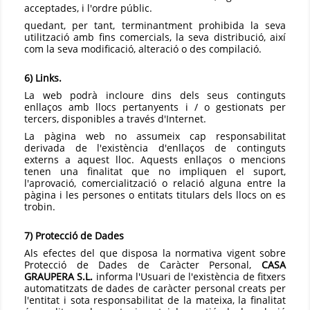
acceptades, i l'ordre públic.
quedant, per tant, terminantment prohibida la seva
utilització amb fins comercials, la seva distribució, així
com la seva modificació, alteració o des compilació.
6) Links.
La web podrà incloure dins dels seus continguts
enllaços amb llocs pertanyents i / o gestionats per
tercers, disponibles a través d'Internet.
La pàgina web no assumeix cap responsabilitat
derivada de l'existència d'enllaços de continguts
externs a aquest lloc. Aquests enllaços o mencions
tenen una finalitat que no impliquen el suport,
l'aprovació, comercialització o relació alguna entre la
pàgina i les persones o entitats titulars dels llocs on es
trobin.
7) Protecció de Dades
Als efectes del que disposa la normativa vigent sobre
Protecció de Dades de Caràcter Personal,
CASA
GRAUPERA S.L.
informa l'Usuari de l'existència de fitxers
automatitzats de dades de caràcter personal creats per
l'entitat i sota responsabilitat de la mateixa, la finalitat