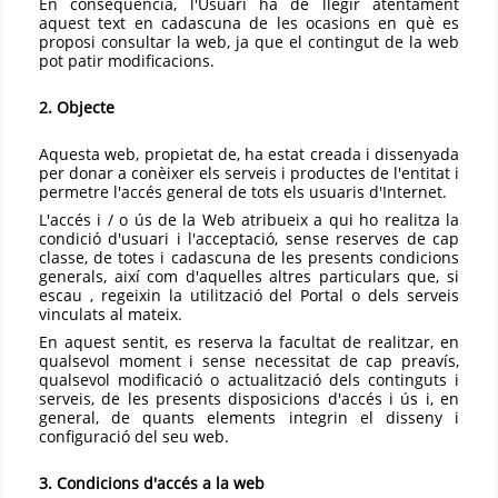
En conseqüència, l'Usuari ha de llegir atentament
aquest text en cadascuna de les ocasions en què es
proposi consultar la web, ja que el contingut de la web
pot patir modificacions.
2. Objecte
Aquesta web, propietat de, ha estat creada i dissenyada
per donar a conèixer els serveis i productes de l'entitat i
permetre l'accés general de tots els usuaris d'Internet.
L'accés i / o ús de la Web atribueix a qui ho realitza la
condició d'usuari i l'acceptació, sense reserves de cap
classe, de totes i cadascuna de les presents condicions
generals, així com d'aquelles altres particulars que, si
escau , regeixin la utilització del Portal o dels serveis
vinculats al mateix.
En aquest sentit, es reserva la facultat de realitzar, en
qualsevol moment i sense necessitat de cap preavís,
qualsevol modificació o actualització dels continguts i
serveis, de les presents disposicions d'accés i ús i, en
general, de quants elements integrin el disseny i
configuració del seu web.
3. Condicions d'accés a la web