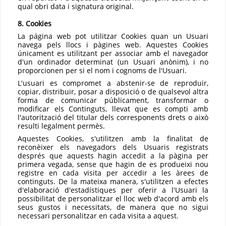
qual obri data i signatura original.
8. Cookies
La página web pot utilitzar Cookies quan un Usuari
navega pels llocs i pàgines web. Aquestes Cookies
únicament es utilitzant per associar amb el navegador
d'un ordinador determinat (un Usuari anònim), i no
proporcionen per si el nom i cognoms de l'Usuari.
L'usuari es compromet a abstenir-se de reproduir,
copiar, distribuir, posar a disposició o de qualsevol altra
forma de comunicar públicament, transformar o
modificar els Continguts, llevat que es compti amb
l'autorització del titular dels corresponents drets o això
resulti legalment permès.
Aquestes Cookies, s'utilitzen amb la finalitat de
reconèixer els navegadors dels Usuaris registrats
després que aquests hagin accedit a la pàgina per
primera vegada, sense que hagin de es produeixi nou
registre en cada visita per accedir a les àrees de
continguts. De la mateixa manera, s'utilitzen a efectes
d'elaboració d'estadístiques per oferir a l'Usuari la
possibilitat de personalitzar el lloc web d'acord amb els
seus gustos i necessitats, de manera que no sigui
necessari personalitzar en cada visita a aquest.