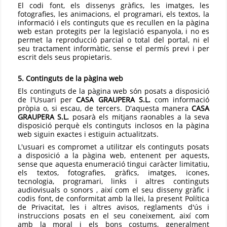
El codi font, els dissenys gràfics, les imatges, les
fotografies, les animacions, el programari, els textos, la
informació i els continguts que es recullen en la pàgina
web estan protegits per la legislació espanyola, i no es
permet la reproducció parcial o total del portal, ni el
seu tractament informàtic, sense el permís previ i per
escrit dels seus propietaris.
5. Continguts de la pàgina web
Els continguts de la pàgina web són posats a disposició
de l'Usuari per
CASA GRAUPERA S.L.
com informació
pròpia o, si escau, de tercers. D'aquesta manera
CASA
GRAUPERA S.L.
posarà els mitjans raonables a la seva
disposició perquè els continguts inclosos en la pàgina
web siguin exactes i estiguin actualitzats.
L'usuari es compromet a utilitzar els continguts posats
a disposició a la pàgina web, entenent per aquests,
sense que aquesta enumeració tingui caràcter limitatiu,
els textos, fotografies, gràfics, imatges, icones,
tecnologia, programari, links i altres continguts
audiovisuals o sonors , així com el seu disseny gràfic i
codis font, de conformitat amb la llei, la present Política
de Privacitat, les i altres avisos, reglaments d'ús i
instruccions posats en el seu coneixement, així com
amb la moral i els bons costums, generalment