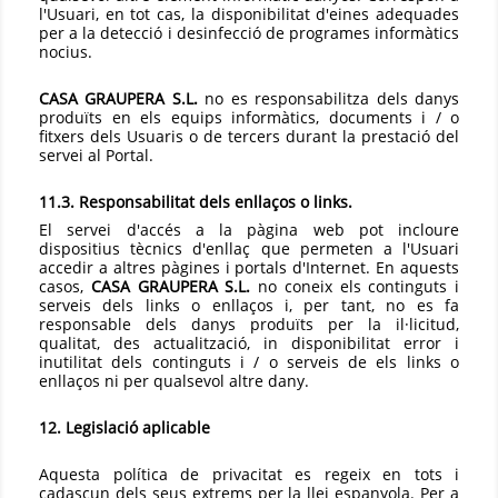
l'Usuari, en tot cas, la disponibilitat d'eines adequades
per a la detecció i desinfecció de programes informàtics
nocius.
CASA GRAUPERA S.L.
no es responsabilitza dels danys
produïts en els equips informàtics, documents i / o
fitxers dels Usuaris o de tercers durant la prestació del
servei al Portal.
11.3. Responsabilitat dels enllaços o links.
El servei d'accés a la pàgina web pot incloure
dispositius tècnics d'enllaç que permeten a l'Usuari
accedir a altres pàgines i portals d'Internet. En aquests
casos,
CASA GRAUPERA S.L.
no coneix els continguts i
serveis dels links o enllaços i, per tant, no es fa
responsable dels danys produïts per la il·licitud,
qualitat, des actualització, in disponibilitat error i
inutilitat dels continguts i / o serveis de els links o
enllaços ni per qualsevol altre dany.
12. Legislació aplicable
Aquesta política de privacitat es regeix en tots i
cadascun dels seus extrems per la llei espanyola. Per a