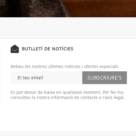
BUTLLETÍ DE NOTÍCIES
Rebeu les nostres últimes notícies i ofertes especials
Es pot donar de baixa en qualsevol moment. Per fer-ho,
consulteu la nostra informació de contacte a l'avís legal.