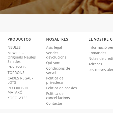
PRODUCTOS
NOSALTRES
EL VOSTRE 
NEULES
Avís legal
Informació pe
NEWLES -
Vendes i
Comandes
Originals Neules
devolucions
Notes de crèdi
Salades
Qui som
Adreces
PASTISSOS
Condicions de
Les meves ale
TORRONS
servei
CAIXES REGAL -
Política de
LOTS
privadesa
RECORDS DE
Política de cookies
MATARÓ
Política de
XOCOLATES
cancel·lacions
Contactar