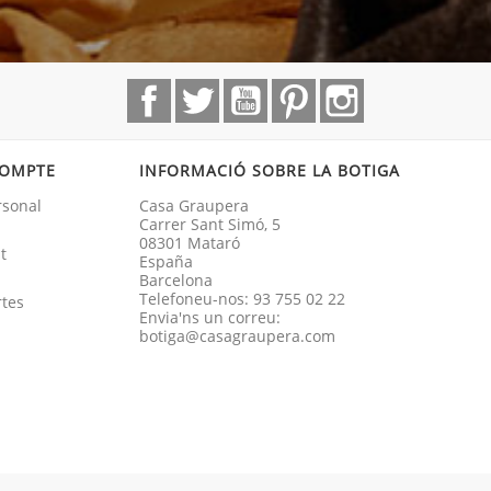
Facebook
Twitter
YouTube
Pinterest
Instagram
COMPTE
INFORMACIÓ SOBRE LA BOTIGA
rsonal
Casa Graupera
Carrer Sant Simó, 5
08301 Mataró
t
España
Barcelona
Telefoneu-nos:
93 755 02 22
rtes
Envia'ns un correu:
botiga@casagraupera.com