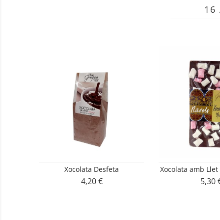
16
Xocolata Desfeta
Xocolata amb Llet
4,20 €
5,30 
Preu
Preu