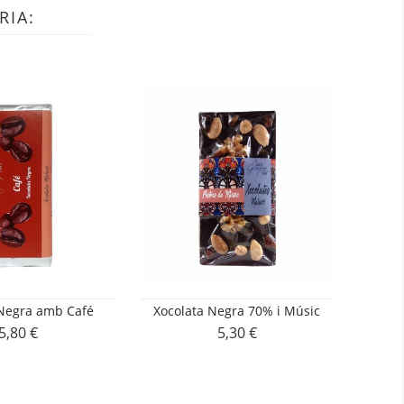
RIA:
 Negra amb Café
Xocolata Negra 70% i Músic
Capsa 
5,80 €
5,30 €
Preu
Preu