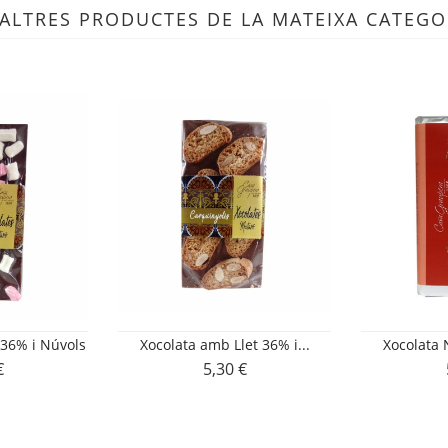
 ALTRES PRODUCTES DE LA MATEIXA CATEGO
 36% i Núvols
Xocolata amb Llet 36% i...
Xocolata
€
5,30 €
Preu