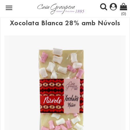

(0)
Xocolata Blanca 28% amb Núvols