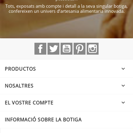
Tots, exposats amb compte i detall a la seva singular botiga,
confereixen un univers d’artesania alimentaria innovada.
Facebook
Twitter
YouTube
Pinterest
Instagram
PRODUCTOS

NOSALTRES

EL VOSTRE COMPTE

INFORMACIÓ SOBRE LA BOTIGA