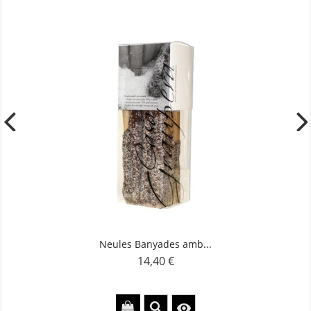
Neules Banyades amb...
14,40 €
Preu
