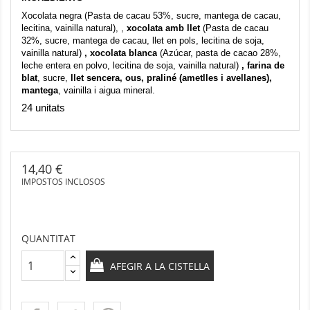
Xocolata negra (
Pasta de cacau 53%, sucre, mantega de cacau,
lecitina, vainilla natural)
, ,
xocolata amb llet
(
Pasta de cacau
32%, sucre, mantega de cacau, llet en pols, lecitina de soja,
vainilla natural)
, xocolata blanca
(Azúcar, pasta de cacao 28%,
leche entera en polvo, lecitina de soja, vainilla natural)
, farina de
blat
, sucre,
llet sencera, ous, praliné (ametlles i avellanes),
mantega
, vainilla i aigua mineral.
24 unitats
14,40 €
IMPOSTOS INCLOSOS
QUANTITAT
AFEGIR A LA CISTELLA