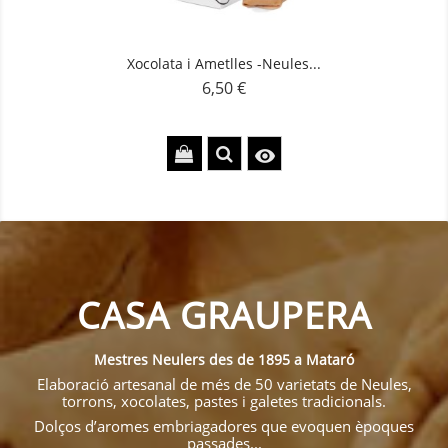
Xocolata i Ametlles -Neules...
6,50 €
Preu

CASA GRAUPERA
Mestres Neulers des de 1895 a Mataró
Elaboració artesanal de més de 50 varietats de Neules,
torrons, xocolates, pastes i galetes tradicionals.
Dolços d’aromes embriagadores que evoquen èpoques
passades...