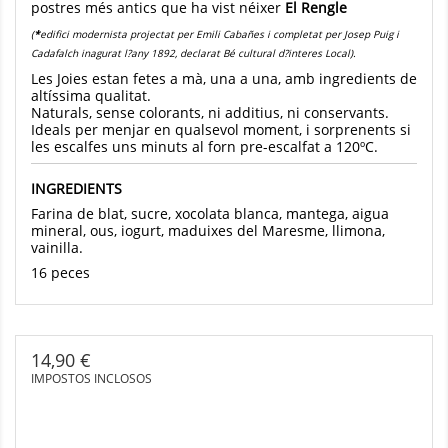
postres més antics que ha vist néixer
El Rengle
(
*
edifici modernista projectat per Emili Cabañes i completat per Josep Puig i
Cadafalch inagurat l?any 1892, declarat Bé cultural d?interes Local).
Les Joies estan fetes a mà, una a una, amb ingredients de
altíssima qualitat.
Naturals, sense colorants, ni additius, ni conservants.
Ideals per menjar en qualsevol moment, i sorprenents si
les escalfes uns minuts al forn pre-escalfat a 120ºC.
INGREDIENTS
Farina de blat, sucre, xocolata blanca, mantega, aigua
mineral, ous, iogurt, maduixes del Maresme, llimona,
vainilla.
16 peces
14,90 €
IMPOSTOS INCLOSOS