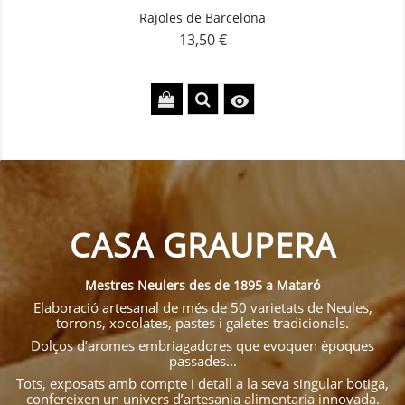
Rajoles de Barcelona
13,50 €
Preu

CASA GRAUPERA
Mestres Neulers des de 1895 a Mataró
Elaboració artesanal de més de 50 varietats de Neules,
torrons, xocolates, pastes i galetes tradicionals.
Dolços d’aromes embriagadores que evoquen èpoques
passades...
Tots, exposats amb compte i detall a la seva singular botiga,
confereixen un univers d’artesania alimentaria innovada.