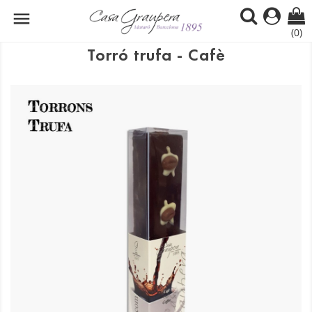

(0)
Torró trufa - Cafè