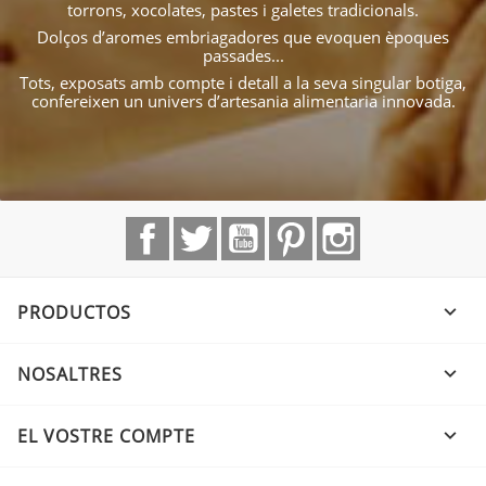
torrons, xocolates, pastes i galetes tradicionals.
Dolços d’aromes embriagadores que evoquen èpoques
passades...
Tots, exposats amb compte i detall a la seva singular botiga,
confereixen un univers d’artesania alimentaria innovada.
Facebook
Twitter
YouTube
Pinterest
Instagram
PRODUCTOS

NOSALTRES

EL VOSTRE COMPTE
