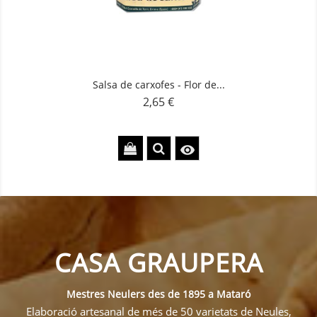
Salsa de carxofes - Flor de...
2,65 €
Preu

CASA GRAUPERA
Mestres Neulers des de 1895 a Mataró
Elaboració artesanal de més de 50 varietats de Neules,