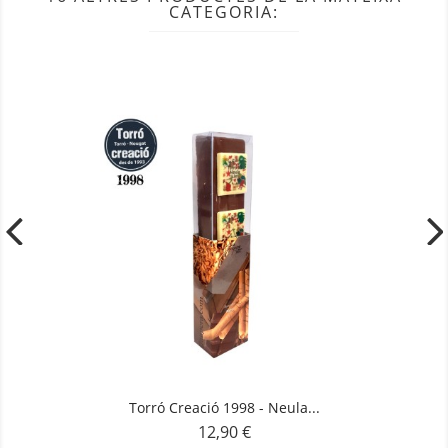
CATEGORIA:
Torró Creació 1998 - Neula...
12,90 €
Preu