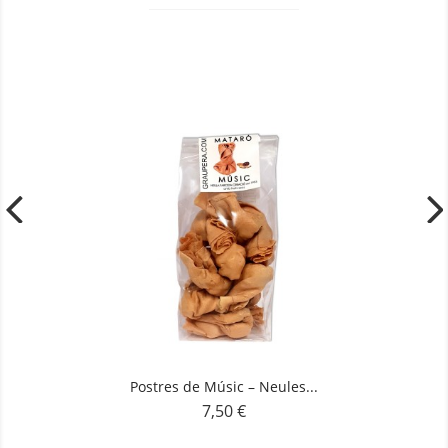
Postres de Músic – Neules...
7,50 €
Preu