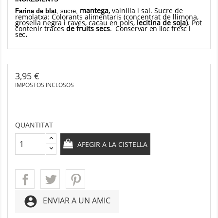
mantega,
vainilla i sal. Sucre de
Farina de blat
, sucre,
remolatxa: Colorants alimentaris (concentrat de llimona,
grosella negra i raves, cacau en pols,
lecitina de soja)
. Pot
contenir traces
de fruits secs
. Conservar en lloc fresc i
sec
.
3,95 €
IMPOSTOS INCLOSOS
QUANTITAT
AFEGIR A LA CISTELLA
account_circle
ENVIAR A UN AMIC